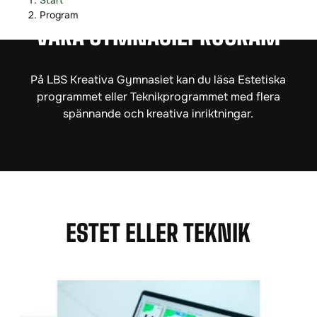
Start
o
o
Program
p
p
VÅRA GYMNASIEPROGRAM
p
p
a
a
På LBS Kreativa Gymnasiet kan du läsa Estetiska
t
t
programmet eller Teknikprogrammet med flera
i
i
spännande och kreativa inriktningar.
l
l
l
l
i
s
n
i
n
d
e
f
h
o
ESTET ELLER TEKNIK
å
t
l
l