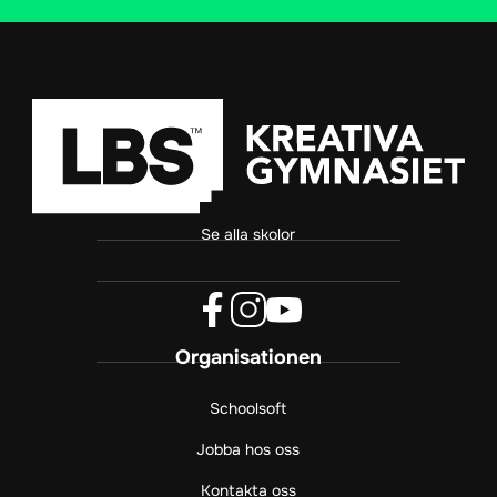
Se alla skolor
f
i
y
Organisationen
a
n
o
c
s
u
e
t
t
Schoolsoft
b
a
u
Jobba hos oss
o
g
b
o
r
e
Kontakta oss