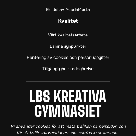
k
a
(
(
m
ö
En del av AcadeMedia
ö
(
p
p
ö
p
Kvalitet
p
p
n
n
p
a
Vårt kvalitetsarbete
a
n
s
s
a
i
Lämna synpunkter
i
s
n
Hantering av cookies och personuppgifter
n
i
y
y
n
t
Tillgänglighetsredogörelse
t
y
t
t
t
f
f
t
ö
ö
f
n
LBS KREATIVA GY
LBS KREATIVA
n
ö
s
s
n
t
GYMNASIET
t
s
e
e
t
r
r
e
)
Vi använder cookies för att mäta trafiken på hemsidan och
)
r
för statistik. Informationen som samlas in är anonym.
)