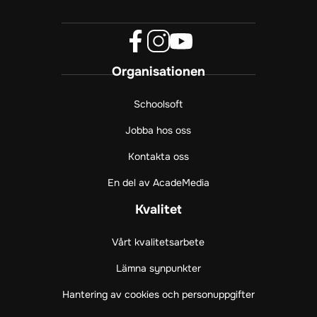
f
i
y
Organisationen
a
n
o
c
s
u
e
t
t
Schoolsoft
b
a
u
Jobba hos oss
o
g
b
o
r
e
Kontakta oss
k
a
(
(
m
ö
En del av AcadeMedia
ö
(
p
p
ö
p
Kvalitet
p
p
n
n
p
a
Vårt kvalitetsarbete
a
n
s
s
a
i
Lämna synpunkter
i
s
n
Hantering av cookies och personuppgifter
n
i
y
y
n
t