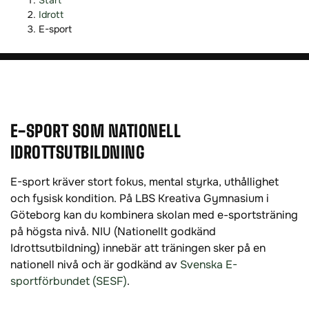
Start
E-SPORT NIU
o
o
Idrott
p
p
E-sport
p
p
a
a
t
t
i
i
l
l
l
l
E-SPORT SOM NATIONELL
i
s
IDROTTSUTBILDNING
n
i
n
d
E-sport kräver stort fokus, mental styrka, uthållighet
e
f
och fysisk kondition. På LBS Kreativa Gymnasium i
h
o
Göteborg kan du kombinera skolan med e-sportsträning
å
t
på högsta nivå. NIU (Nationellt godkänd
l
Idrottsutbildning) innebär att träningen sker på en
l
nationell nivå och är godkänd av
Svenska E-
sportförbundet (SESF)
.