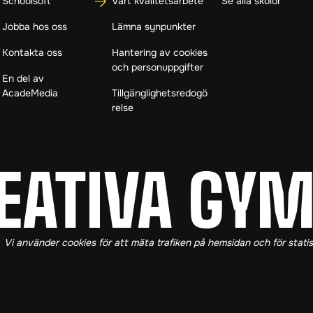
Schoolsoft
Vårt kvalitetsarbete
Se alla skolor
Jobba hos oss
Lämna synpunkter
Kontakta oss
Hantering av cookies
och personuppgifter
En del av
AcadeMedia
Tillgänglighetsredogö
relse
EATIVA GY
EATIVA GY
Vi använder cookies för att mäta trafiken på hemsidan och för stati