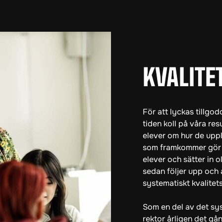
KVALITE
För att lyckas tillgod
tiden koll på våra re
elever om hur de uppl
som framkommer gör v
elever och sätter in o
sedan följer upp och 
systematiskt kvalitets
Som en del av det sy
rektor årligen det gå