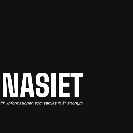
MNASIET
MNASIET
stik. Informationen som samlas in är anonym.