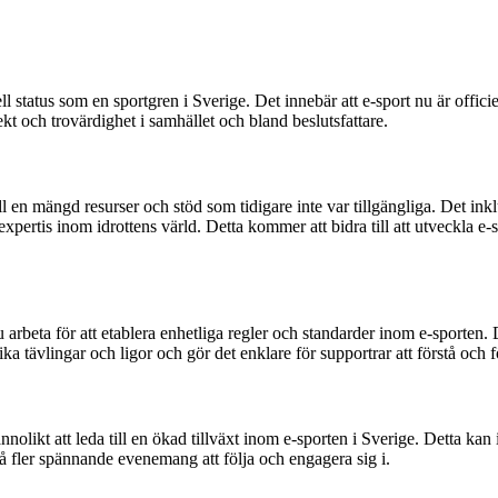
l status som en sportgren i Sverige. Det innebär att e-sport nu är offici
kt och trovärdighet i samhället och bland beslutsfattare.
l en mängd resurser och stöd som tidigare inte var tillgängliga. Det ink
pertis inom idrottens värld. Detta kommer att bidra till att utveckla e-sp
eta för att etablera enhetliga regler och standarder inom e-sporten. Det 
lika tävlingar och ligor och gör det enklare för supportrar att förstå och f
kt att leda till en ökad tillväxt inom e-sporten i Sverige. Detta kan inn
så fler spännande evenemang att följa och engagera sig i.