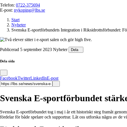
Telefon:
0722-375694
E-post:
nykoping@lbs.se
Start
Nyheter
Svenska E-sportförbundets Integration i Riksidrottsförbundet: Fö
Publicerad 5 september 2023
Nyheter
Dela
Dela sida
Facebook
Twitter
LinkedIn
E-post
Svenska E-sportförbundet stärke
Svenska E-sportförbundet tog i maj i år ett historiskt steg framåt genom 
fördelar för både spelare och supportrar. Låt oss utforska några av de v