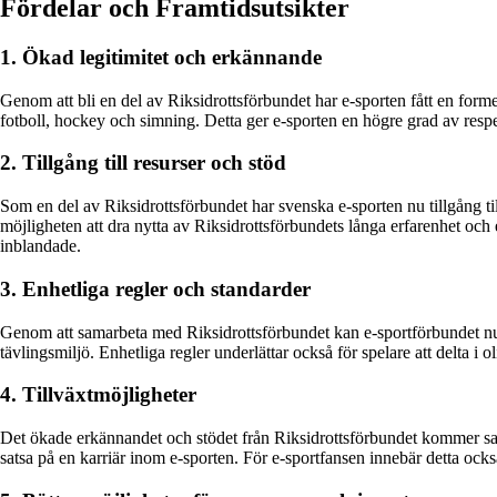
Fördelar och Framtidsutsikter
1. Ökad legitimitet och erkännande
Genom att bli en del av Riksidrottsförbundet har e-sporten fått en formel
fotboll, hockey och simning. Detta ger e-sporten en högre grad av respe
2. Tillgång till resurser och stöd
Som en del av Riksidrottsförbundet har svenska e-sporten nu tillgång til
möjligheten att dra nytta av Riksidrottsförbundets långa erfarenhet och ex
inblandade.
3. Enhetliga regler och standarder
Genom att samarbeta med Riksidrottsförbundet kan e-sportförbundet nu arb
tävlingsmiljö. Enhetliga regler underlättar också för spelare att delta i o
4. Tillväxtmöjligheter
Det ökade erkännandet och stödet från Riksidrottsförbundet kommer sannoli
satsa på en karriär inom e-sporten. För e-sportfansen innebär detta ock