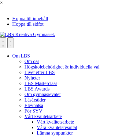
×
Hoppa till innehåll
Hoppa till sidfot
Om LBS
Om oss
Högskolebehörighet & individuella val
Livet efter LBS
Nyheter
LBS Masterclass
LBS Awards
Om gymnasievalet
Läsårstider
Elevhälsa
För SYV
Vårt kvalitetsarbete
Vårt kvalitetsarbete
Våra kvalitetsresultat
Lämna synpunkter