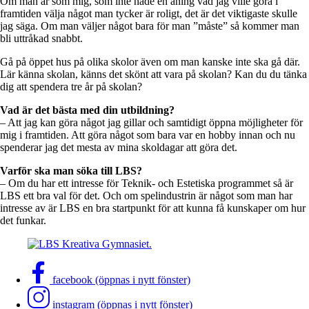
Om man är som mig, som inte hade en aning vad jag ville göra i
framtiden välja något man tycker är roligt, det är det viktigaste skulle
jag säga. Om man väljer något bara för man ”måste” så kommer man
bli uttråkad snabbt.
Gå på öppet hus på olika skolor även om man kanske inte ska gå där.
Lär känna skolan, känns det skönt att vara på skolan? Kan du du tänka
dig att spendera tre år på skolan?
Vad är det bästa med din utbildning?
– Att jag kan göra något jag gillar och samtidigt öppna möjligheter för
mig i framtiden. Att göra något som bara var en hobby innan och nu
spenderar jag det mesta av mina skoldagar att göra det.
Varför ska man söka till LBS?
– Om du har ett intresse för Teknik- och Estetiska programmet så är
LBS ett bra val för det. Och om spelindustrin är något som man har
intresse av är LBS en bra startpunkt för att kunna få kunskaper om hur
det funkar.
facebook (öppnas i nytt fönster)
instagram (öppnas i nytt fönster)