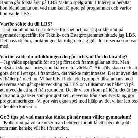
Hanna går första året på LBS Malmö spelgrafik. I Intervjun berättar
hon bland annat om vad man kan få göra på programmet och varför
hon valde LBS.
Varför sökte du till LBS?
– Jag har alltid haft ett intresse för spel och när jag sökte runt på
gymnasier specifikt för Teknik- och Estetprogrammet hittade jag LBS.
Det passade bra, inriktningen lät rolig och jag gillade kurserna som var
med.
Varför valde du utbildningen du går och vad får du lära dig?
– Jag valde spelgrafik för att jag först och främst gillar att rita. Men
också att skapa stories, karaktärer och ”världar”. Att själv skapa och att
göra det till ett spel i framtiden, det väckte mitt intresse. Det är även det
vi håller på med nu. Vi har blivit indelade i grupper tillsammans med
eleverna som går spelutveckling på LBS och tillsammans håller vi på
att utveckla ett spel från grunden. Det är vi som kom på idén, det är jag
och andra grafiker som gör grafiken, eleverna från spelutveckling gör
programmeringen. Vi gör vårt egna spel med hjälp av det vi har lärt oss
i de olika kurserna.
Ge 3 tips på vad man ska tänka på när man väljer gymnasium!
– Kolla runt på vilka kurser man behöver för att få ett specifikt jobb
som man kanske vill ha i framtiden.