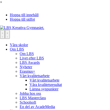
×
Hoppa till innehåll
Hoppa till sidfot
Våra skolor
Om LBS
Om LBS
Livet efter LBS
LBS Awards
Nyheter
Erasmus+
Vårt kvalitetsarbete
Vårt kvalitetsarbete
Våra kvalitetsresultat
Lämna synpunkter
Jobba hos oss
LBS Masterclass
Schoolsoft
En del av AcadeMedia