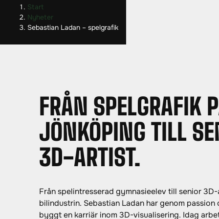
H
H
Start
o
o
Nyheter
p
p
Sebastian Ladan – spelgrafik
p
p
a
a
t
t
i
i
l
l
l
l
FRÅN SPELGRAFIK P
i
s
n
i
JÖNKÖPING TILL SE
n
d
e
f
3D-ARTIST.
h
o
å
t
l
l
Från spelintresserad gymnasieelev till senior 3D-
bilindustrin. Sebastian Ladan har genom passion 
byggt en karriär inom 3D-visualisering. Idag arbe