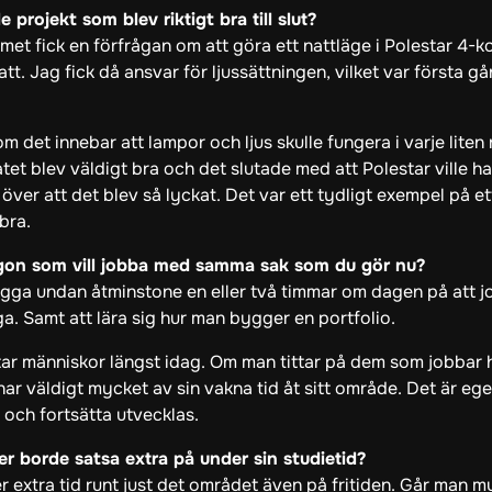
rojekt som blev riktigt bra till slut?
amet fick en förfrågan om att göra ett nattläge i Polestar 4-k
t. Jag fick då ansvar för ljussättningen, vilket var första gå
om det innebar att lampor och ljus skulle fungera i varje liten
 blev väldigt bra och det slutade med att Polestar ville ha de
 över att det blev så lyckat. Det var ett tydligt exempel på e
bra.
någon som vill jobba med samma sak som du gör nu?
lägga undan åtminstone en eller två timmar om dagen på att 
ga. Samt att lära sig hur man bygger en portfolio.
tar människor längst idag. Om man tittar på dem som jobbar
nar väldigt mycket av sin vakna tid åt sitt område. Det är ege
 och fortsätta utvecklas.
r borde satsa extra på under sin studietid?
er extra tid runt just det området även på fritiden. Går man 