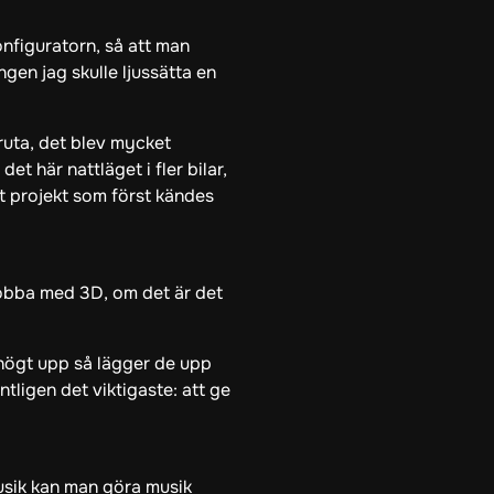
onfiguratorn, så att man
ngen jag skulle ljussätta en
 ruta, det blev mycket
t här nattläget i fler bilar,
tt projekt som först kändes
jobba med 3D, om det är det
 högt upp så lägger de upp
ntligen det viktigaste: att ge
musik kan man göra musik