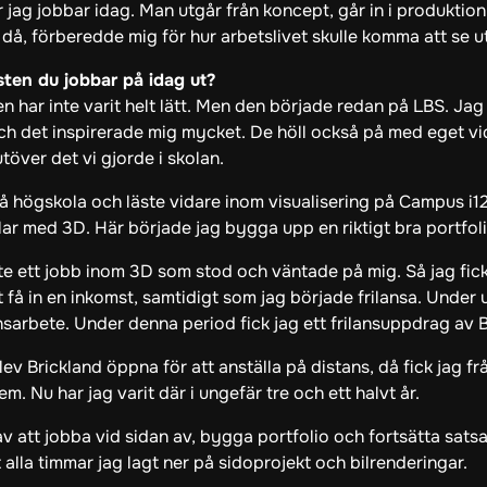
r jag jobbar idag. Man utgår från koncept, går in i produktion,
 då, förberedde mig för hur arbetslivet skulle komma att se ut
nsten du jobbar på idag ut?
den har inte varit helt lätt. Men den började redan på LBS. J
h det inspirerade mig mycket. De höll också på med eget vid
utöver det vi gjorde i skolan.
å högskola och läste vidare inom visualisering på Campus i12 
ilar med 3D. Här började jag bygga upp en riktigt bra portfol
nte ett jobb inom 3D som stod och väntade på mig. Så jag fic
tt få in en inkomst, samtidigt som jag började frilansa. Unde
ansarbete. Under denna period fick jag ett frilansuppdrag av 
ev Brickland öppna för att anställa på distans, då fick jag f
m. Nu har jag varit där i ungefär tre och ett halvt år.
v att jobba vid sidan av, bygga portfolio och fortsätta satsa, 
t alla timmar jag lagt ner på sidoprojekt och bilrenderingar.