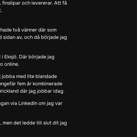
 finslipar och levererar. Att få
.
ag hade två vänner där som
 sidan av, och då började jag
i Eksjö. Där började jag
io online.
k jobba med lite blandade
r ungefär fem år kombinerade
Brickland där jag jobbar idag.
rågan via LinkedIn om jag var
men det ledde till slut dit jag