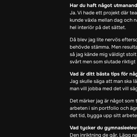
Har du haft något utmanande p
Ja. Vi hade ett projekt där te
kunde växla mellan dag och nat
hel interiör på det sättet.
Då blev jag lite nervös efters
behövde stämma. Men resultatet
så jag kände mig väldigt stolt
svårt men som slutade riktigt 
Vad är ditt bästa tips för 
Jag skulle säga att man ska 
man vill jobba med det vill sä
Det märker jag är något som 
arbeten i sin portfolio och äg
det tid, bygga upp sitt arbete
Vad tycker du gymnasieeleve
Den inriktning de går. Lägg n