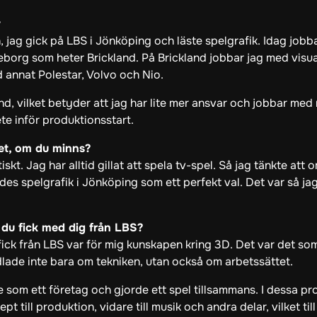
v
 jag gick på LBS i Jönköping och läste spelgrafik. Idag jobb
teborg som heter Brickland. På Brickland jobbar jag med visu
d annat Polestar, Volvo och Nio.
and, vilket betyder att jag har lite mer ansvar och jobbar med 
e inför produktionsstart.
et, om du minns?
kt. Jag har alltid gillat att spela tv-spel. Så jag tänkte att om
s spelgrafik i Jönköping som ett perfekt val. Det var så ja
du fick med dig från LBS?
ck från LBS var för mig kunskapen kring 3D. Det var det som
lade inte bara om tekniken, utan också om arbetssättet.
e som ett företag och gjorde ett spel tillsammans. I dessa pro
ept till produktion, vidare till musik och andra delar, vilket til