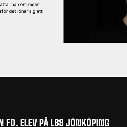
rättar han om resan
rför det lönar sig att
AN
FD. ELEV PÅ LBS JÖNKÖPING