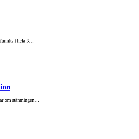
 funnits i hela 3…
ion
ättar om stämningen…