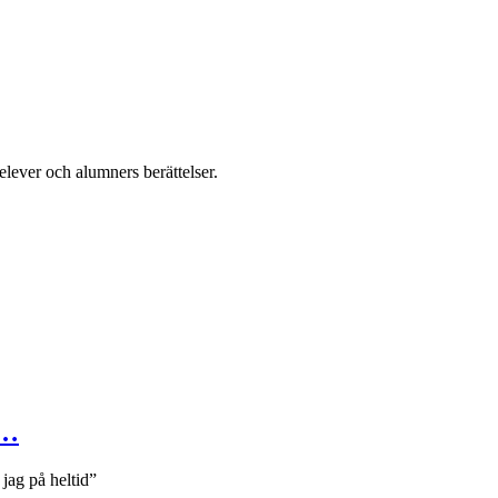
ever och alumners berättelser.
i…
jag på heltid”