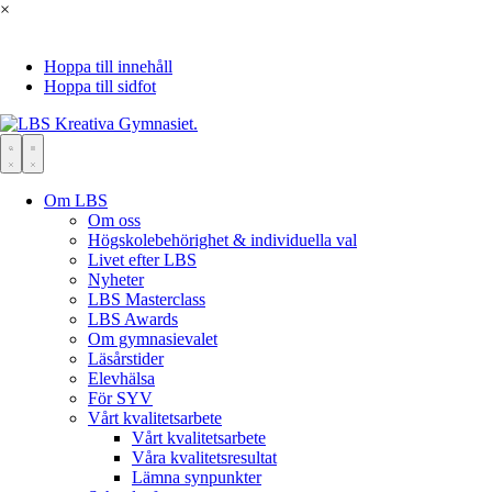
×
Hoppa till innehåll
Hoppa till sidfot
Om LBS
Om oss
Högskolebehörighet & individuella val
Livet efter LBS
Nyheter
LBS Masterclass
LBS Awards
Om gymnasievalet
Läsårstider
Elevhälsa
För SYV
Vårt kvalitetsarbete
Vårt kvalitetsarbete
Våra kvalitetsresultat
Lämna synpunkter