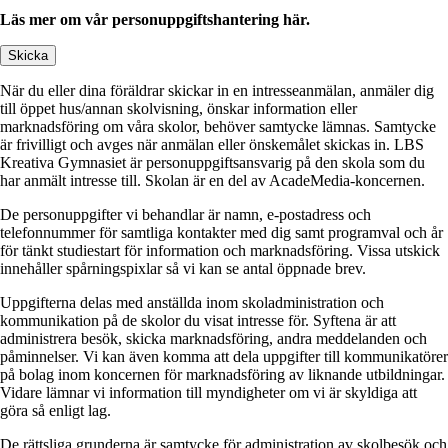
Läs mer om vår personuppgiftshantering här.
Skicka
När du eller dina föräldrar skickar in en intresseanmälan, anmäler dig
till öppet hus/annan skolvisning, önskar information eller
marknadsföring om våra skolor, behöver samtycke lämnas. Samtycke
är frivilligt och avges när anmälan eller önskemålet skickas in. LBS
Kreativa Gymnasiet är personuppgiftsansvarig på den skola som du
har anmält intresse till. Skolan är en del av AcadeMedia-koncernen.
De personuppgifter vi behandlar är namn, e-postadress och
telefonnummer för samtliga kontakter med dig samt programval och år
för tänkt studiestart för information och marknadsföring. Vissa utskick
innehåller spårningspixlar så vi kan se antal öppnade brev.
Uppgifterna delas med anställda inom skoladministration och
kommunikation på de skolor du visat intresse för. Syftena är att
administrera besök, skicka marknadsföring, andra meddelanden och
påminnelser. Vi kan även komma att dela uppgifter till kommunikatörer
på bolag inom koncernen för marknadsföring av liknande utbildningar.
Vidare lämnar vi information till myndigheter om vi är skyldiga att
göra så enligt lag.
De rättsliga grunderna är samtycke för administration av skolbesök och