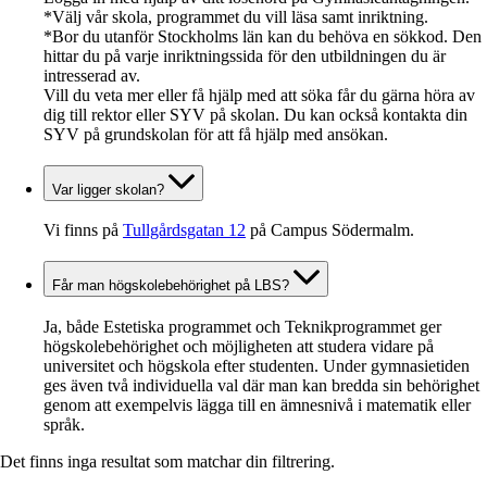
*Välj vår skola, programmet du vill läsa samt inriktning.
*Bor du utanför Stockholms län kan du behöva en sökkod. Den
hittar du på varje inriktningssida för den utbildningen du är
intresserad av.
Vill du veta mer eller få hjälp med att söka får du gärna höra av
dig till rektor eller SYV på skolan. Du kan också kontakta din
SYV på grundskolan för att få hjälp med ansökan.
Var ligger skolan?
Vi finns på
Tullgårdsgatan 12
på Campus Södermalm.
Får man högskolebehörighet på LBS?
Ja, både Estetiska programmet och Teknikprogrammet ger
högskolebehörighet och möjligheten att studera vidare på
universitet och högskola efter studenten. Under gymnasietiden
ges även två individuella val där man kan bredda sin behörighet
genom att exempelvis lägga till en ämnesnivå i matematik eller
språk.
Det finns inga resultat som matchar din filtrering.