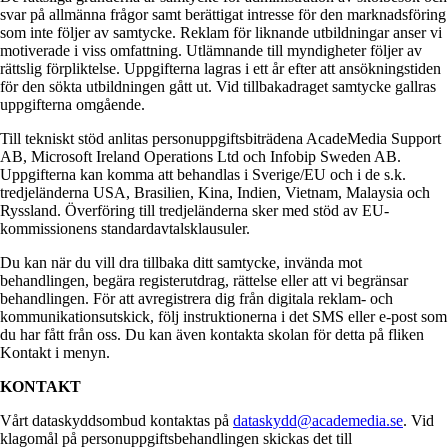
svar på allmänna frågor samt berättigat intresse för den marknadsföring
som inte följer av samtycke. Reklam för liknande utbildningar anser vi
motiverade i viss omfattning. Utlämnande till myndigheter följer av
rättslig förpliktelse. Uppgifterna lagras i ett år efter att ansökningstiden
för den sökta utbildningen gått ut. Vid tillbakadraget samtycke gallras
uppgifterna omgående.
Till tekniskt stöd anlitas personuppgiftsbiträdena AcadeMedia Support
AB, Microsoft Ireland Operations Ltd och Infobip Sweden AB.
Uppgifterna kan komma att behandlas i Sverige/EU och i de s.k.
tredjeländerna USA, Brasilien, Kina, Indien, Vietnam, Malaysia och
Ryssland. Överföring till tredjeländerna sker med stöd av EU-
kommissionens standardavtalsklausuler.
Du kan när du vill dra tillbaka ditt samtycke, invända mot
behandlingen, begära registerutdrag, rättelse eller att vi begränsar
behandlingen. För att avregistrera dig från digitala reklam- och
kommunikationsutskick, följ instruktionerna i det SMS eller e-post som
du har fått från oss. Du kan även kontakta skolan för detta på fliken
Kontakt i menyn.
KONTAKT
Vårt dataskyddsombud kontaktas på
dataskydd@academedia.se
. Vid
klagomål på personuppgiftsbehandlingen skickas det till