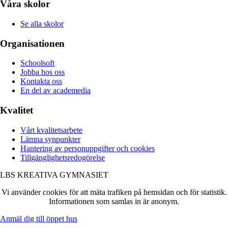
Våra skolor
Se alla skolor
Organisationen
Schoolsoft
Jobba hos oss
Kontakta oss
En del av academedia
Kvalitet
Vårt kvalitetsarbete
Lämna synpunkter
Hantering av personuppgifter och cookies
Tillgänglighetsredogörelse
LBS
LBS KREATIVA GYMNASIET
KREATIVA
Vi använder cookies för att mäta trafiken på hemsidan och för statistik.
GYMNASIET
Informationen som samlas in är anonym.
Anmäl dig till öppet hus