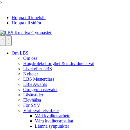
×
Hoppa till innehåll
Hoppa till sidfot
Om LBS
Om oss
Högskolebehörighet & individuella val
Livet efter LBS
Nyheter
LBS Masterclass
LBS Awards
Om gymnasievalet
Läsårstider
Elevhälsa
För SYV
Vårt kvalitetsarbete
Vårt kvalitetsarbete
Våra kvalitetsresultat
Lämna synpunkter