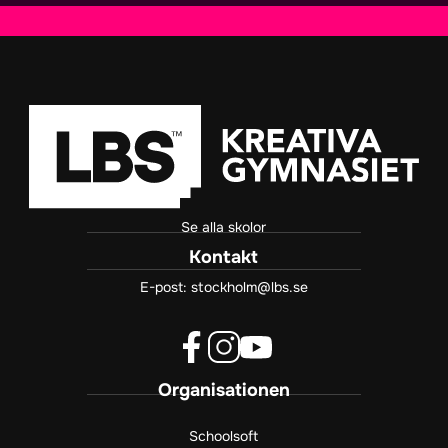
Se alla skolor
Kontakt
E-post:
stockholm@lbs.se
f
i
y
Organisationen
a
n
o
c
s
u
e
t
t
Schoolsoft