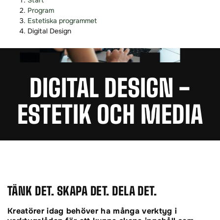
Start
o
o
Program
p
p
Estetiska programmet
p
p
Digital Design
a
a
t
t
i
i
DIGITAL DESIGN -
l
l
l
l
i
s
ESTETIK OCH MEDIA
n
i
n
d
e
f
h
o
å
t
l
l
TÄNK DET. SKAPA DET. DELA DET.
Kreatörer idag behöver ha många verktyg i