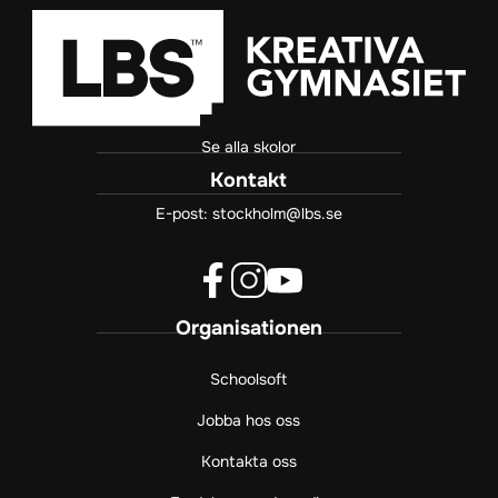
Se alla skolor
Kontakt
E-post:
stockholm@lbs.se
f
i
y
Organisationen
a
n
o
c
s
u
e
t
t
Schoolsoft
b
a
u
Jobba hos oss
o
g
b
o
r
e
Kontakta oss
k
a
(
(
m
ö