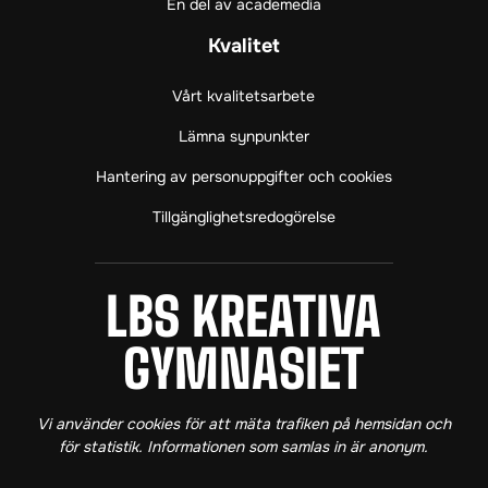
En del av academedia
ö
(
p
p
ö
p
Kvalitet
p
p
n
n
p
a
Vårt kvalitetsarbete
a
n
s
s
a
i
Lämna synpunkter
i
s
n
Hantering av personuppgifter och cookies
n
i
y
y
n
t
Tillgänglighetsredogörelse
t
y
t
t
t
f
f
t
ö
ö
f
n
LBS KREATIVA GY
LBS KREATIVA
n
ö
s
s
n
t
GYMNASIET
t
s
e
e
t
r
r
e
)
Vi använder cookies för att mäta trafiken på hemsidan och
)
r
för statistik. Informationen som samlas in är anonym.
)