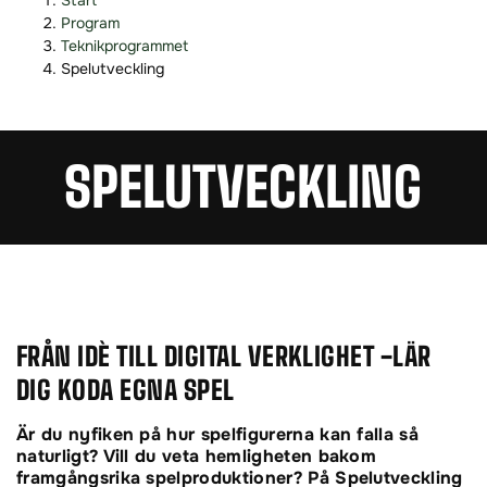
Start
o
o
Program
p
p
Teknikprogrammet
p
p
Spelutveckling
a
a
t
t
i
i
SPEL­UTVECKLING
l
l
l
l
i
s
n
i
n
d
e
f
h
o
FRÅN IDÈ TILL DIGITAL VERKLIGHET -LÄR
å
t
l
DIG KODA EGNA SPEL
l
Är du nyfiken på hur spelfigurerna kan falla så
naturligt? Vill du veta hemligheten bakom
framgångsrika spelproduktioner? På Spelutveckling