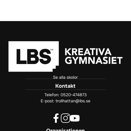
Se alla skolor
Kontakt
Telefon:
0520-474873
E-post:
trollhattan@lbs.se
f
i
y
Organisationen