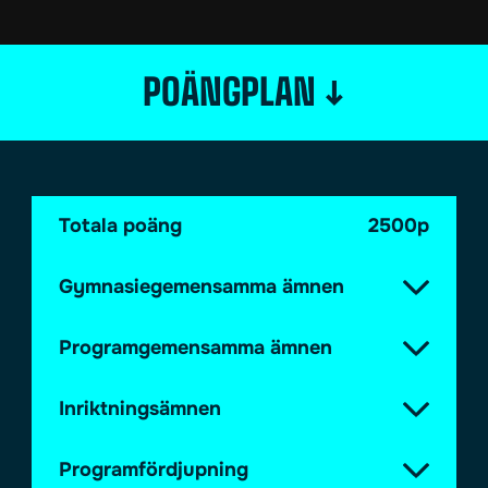
↓
POÄNGPLAN
Totala poäng
2500p
Gymnasiegemensamma ämnen
Programgemensamma ämnen
Inriktningsämnen
Programfördjupning