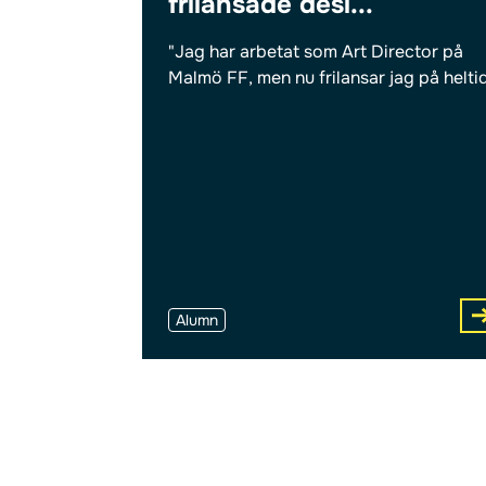
frilansade desi...
"Jag har arbetat som Art Director på
Malmö FF, men nu frilansar jag på helti
Alumn