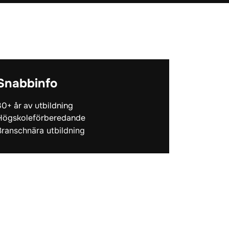
Snabbinfo
30+ år av utbildning
Högskoleförberedande
Branschnära utbildning