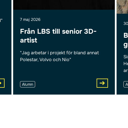
7 maj 2026
d"
30
Från LBS till senior 3D-
B
artist
g
"Jag arbetar i projekt för bland annat
Si
Polestar, Volvo och Nio"
He
ar
Alumn
A