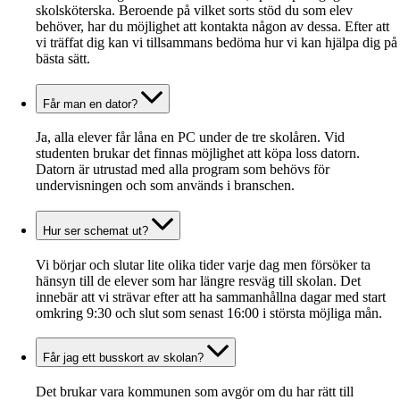
skolsköterska. Beroende på vilket sorts stöd du som elev
behöver, har du möjlighet att kontakta någon av dessa. Efter att
vi träffat dig kan vi tillsammans bedöma hur vi kan hjälpa dig på
bästa sätt.
Får man en dator?
Ja, alla elever får låna en PC under de tre skolåren. Vid
studenten brukar det finnas möjlighet att köpa loss datorn.
Datorn är utrustad med alla program som behövs för
undervisningen och som används i branschen.
Hur ser schemat ut?
Vi börjar och slutar lite olika tider varje dag men försöker ta
hänsyn till de elever som har längre resväg till skolan. Det
innebär att vi strävar efter att ha sammanhållna dagar med start
omkring 9:30 och slut som senast 16:00 i största möjliga mån.
Får jag ett busskort av skolan?
Det brukar vara kommunen som avgör om du har rätt till