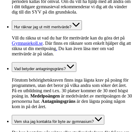
perioden kallas för omval. Om du vill ha hjälp med att ändra om
i ditt tidigare gymnasieval rekommenderar vi dig att du vänder
dig till din SYV på din grundskola.
Hur räknar jag ut mitt meritvärde?
Vill du räkna ut vad du har för meritvärde kan du göra det på
Gymnasiekoll.se
. Där finns en räknare som enkelt hjälper dig att
räkna ut din meritpoäng
.
Du kan även läsa mer om vad
meritvärde är på sidan.
Vad betyder antagningsgräns?
Förutom behörighetskraven finns inga lägsta krav på poäng för
programmen, utan det beror på vilka andra som söker det året.
På en utbildning med t.ex. 30 platser kommer de 30 med högst
poäng in.
Medelpoängen
är medelvärdet av meritpoängen de 30
personerna har.
Antagningsgräns
är den lägsta poäng någon
kom in på det året.
Vem ska jag kontakta för byte av gymnasium?