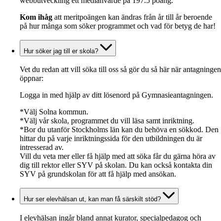
webbutveckling ett medianvärde på 197.5 poäng.
Kom ihåg
att meritpoängen kan ändras från år till år beroende
på hur många som söker programmet och vad för betyg de har!
Hur söker jag till er skola?
Vet du redan att vill söka till oss så gör du så här när antagningen
öppnar:
Logga in med hjälp av ditt lösenord på Gymnasieantagningen.
*Välj Solna kommun.
*Välj vår skola, programmet du vill läsa samt inriktning.
*Bor du utanför Stockholms län kan du behöva en sökkod. Den
hittar du på varje inriktningssida för den utbildningen du är
intresserad av.
Vill du veta mer eller få hjälp med att söka får du gärna höra av
dig till rektor eller SYV på skolan. Du kan också kontakta din
SYV på grundskolan för att få hjälp med ansökan.
Hur ser elevhälsan ut, kan man få särskilt stöd?
I elevhälsan ingår bland annat kurator, specialpedagog och