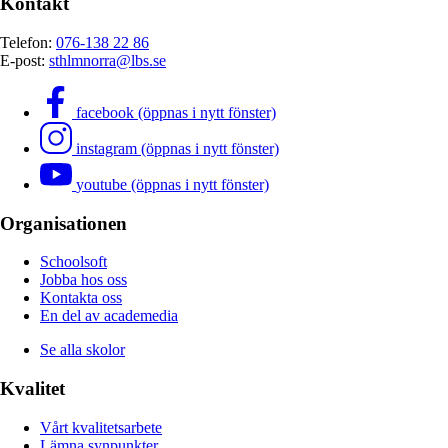
Kontakt
Telefon:
076-138 22 86
E-post:
sthlmnorra@lbs.se
facebook (öppnas i nytt fönster)
instagram (öppnas i nytt fönster)
youtube (öppnas i nytt fönster)
Organisationen
Schoolsoft
Jobba hos oss
Kontakta oss
En del av academedia
Se alla skolor
Kvalitet
Vårt kvalitetsarbete
Lämna synpunkter