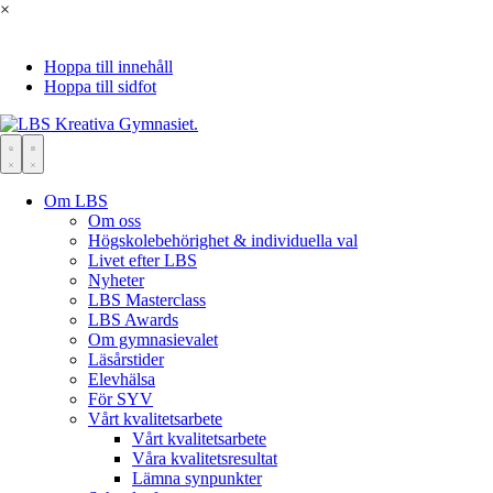
×
Hoppa till innehåll
Hoppa till sidfot
Om LBS
Om oss
Högskolebehörighet & individuella val
Livet efter LBS
Nyheter
LBS Masterclass
LBS Awards
Om gymnasievalet
Läsårstider
Elevhälsa
För SYV
Vårt kvalitetsarbete
Vårt kvalitetsarbete
Våra kvalitetsresultat
Lämna synpunkter