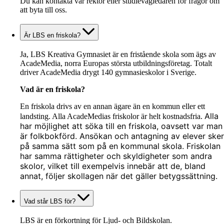
Du kan kontakta vår rektor eller studievägledaren för frågor om
att byta till oss.
Är LBS en friskola?
Ja, LBS Kreativa Gymnasiet är en fristående skola som ägs av
AcadeMedia, norra Europas största utbildningsföretag. Totalt
driver AcadeMedia drygt 140 gymnasieskolor i Sverige.
Vad är en friskola?
En friskola drivs av en annan ägare än en kommun eller ett
Alla
landsting. Alla AcadeMedias friskolor är helt k
ostnadsfria.
har möjlighet att söka till en friskola, oavsett var man
är folkbokförd. Ansökan och antagning av elever sker
på samma sätt som på en kommunal skola. Friskolan
har samma rättigheter och skyldigheter som andra
skolor, vilket till exempelvis innebär att de, bland
annat, följer skollagen när det gäller betygssättning.
Vad står LBS för?
LBS är en förkortning för Ljud- och Bildskolan.