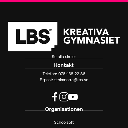
Se alla skolor
Kontakt
Telefon:
076-138 22 86
E-post:
sthlmnorra@lbs.se
f
i
y
Organisationen
a
n
o
c
s
u
e
t
t
Schoolsoft
b
a
u