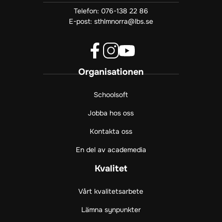
Telefon:
076-138 22 86
E-post:
sthlmnorra@lbs.se
f
i
y
Organisationen
a
n
o
c
s
u
e
t
t
Schoolsoft
b
a
u
Jobba hos oss
o
g
b
o
r
e
Kontakta oss
k
a
(
(
m
ö
En del av academedia
ö
(
p
p
ö
p
Kvalitet
p
p
n
n
p
a
Vårt kvalitetsarbete
a
n
s
s
a
i
Lämna synpunkter
i
s
n