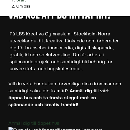
Start
o
o
Om oss
p
p
VAD KUL ATT DU HITTAT HIT!
p
p
a
a
t
t
På LBS Kreativa Gymnasium i Stockholm Norra
i
i
utvecklar du ditt kreativa tänkande och förbereder
l
l
dig för branscher inom media, digitalt skapande,
l
l
grafik, AI och spelutveckling. Du får arbeta i
i
s
spännande projekt och samtidigt bli behörig för
n
i
universitets- och högskolestudier.
n
d
e
f
Vill du veta hur du kan förverkliga dina drömmar och
h
o
samtidigt säkra din framtid?
Anmäl dig till vårt
å
t
öppna hus och ta första steget mot en
l
spännande och kreativ framtid!
l
Anmäl dig till öppet hus