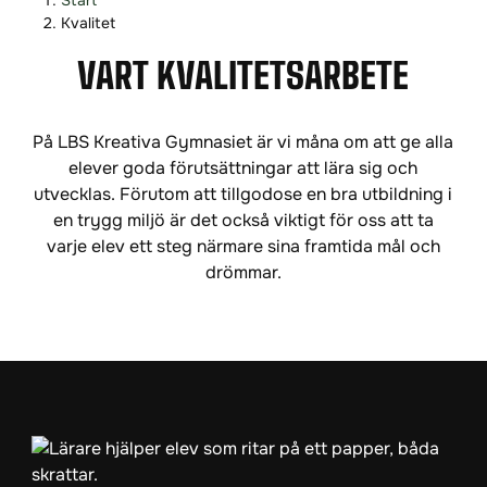
Start
o
o
Kvalitet
p
p
VÅRT KVALITETSARBETE
p
p
a
a
t
t
På LBS Kreativa Gymnasiet är vi måna om att ge alla
i
i
elever goda förutsättningar att lära sig och
l
l
utvecklas. Förutom att tillgodose en bra utbildning i
l
l
en trygg miljö är det också viktigt för oss att ta
i
s
varje elev ett steg närmare sina framtida mål och
n
i
drömmar.
n
d
e
f
h
o
å
t
l
l