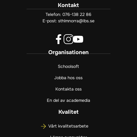
Kontakt
Telefon:
076-138 22 86
E-post:
sthlmnorra@lbs.se
f
i
y
Organisationen
a
n
o
c
s
u
e
t
t
Schoolsoft
b
a
u
Jobba hos oss
o
g
b
o
r
e
Kontakta oss
k
a
(
(
m
ö
En del av academedia
ö
(
p
p
ö
p
Kvalitet
p
p
n
n
p
a
Vårt kvalitetsarbete
a
n
s
s
a
i