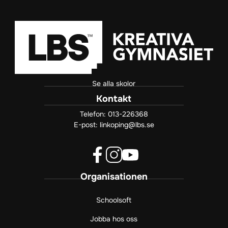
Se alla skolor
Kontakt
Telefon:
013-226368
E-post:
linkoping@lbs.se
f
i
y
Organisationen
a
n
o
c
s
u
e
t
t
Schoolsoft
b
a
u
Jobba hos oss
o
g
b