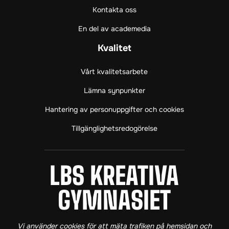
o
r
e
Kontakta oss
k
a
(
(
m
ö
En del av academedia
ö
(
p
p
ö
p
Kvalitet
p
p
n
n
p
a
Vårt kvalitetsarbete
a
n
s
s
a
i
Lämna synpunkter
i
s
n
Hantering av personuppgifter och cookies
n
i
y
y
n
t
Tillgänglighetsredogörelse
t
y
t
t
t
f
f
t
ö
ö
f
n
LBS KREATIVA GY
LBS KREATIVA
n
ö
s
s
n
t
GYMNASIET
t
s
e
e
t
r
r
e
)
Vi använder cookies för att mäta trafiken på hemsidan och