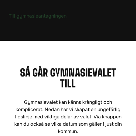
(
Till gymnasieantagningen
ö
p
p
n
a
s
i
SÅ GÅR GYMNASIEVALET
n
TILL
y
t
t
Gymnasievalet kan känns krångligt och
f
komplicerat. Nedan har vi skapat en ungefärlig
ö
tidslinje med viktiga delar av valet. Via knappen
n
kan du också se vilka datum som gäller i just din
s
kommun.
t