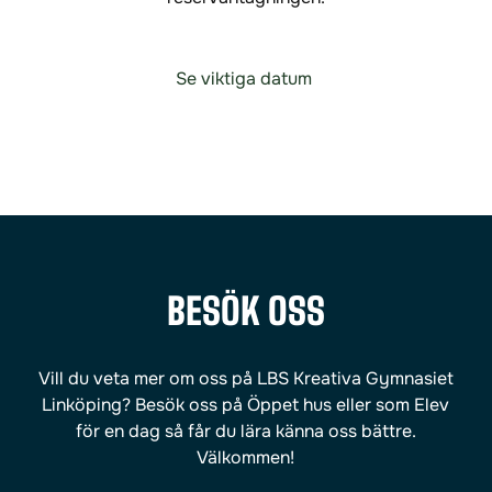
(
Se viktiga datum
ö
p
p
n
a
s
i
n
BESÖK OSS
y
t
t
Vill du veta mer om oss på LBS Kreativa Gymnasiet
f
Linköping? Besök oss på Öppet hus eller som Elev
ö
för en dag så får du lära känna oss bättre.
n
Välkommen!
s