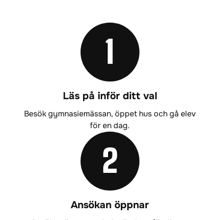
e
r
)
1
Läs på inför ditt val
Besök gymnasiemässan, öppet hus och gå elev
för en dag.
2
Ansökan öppnar