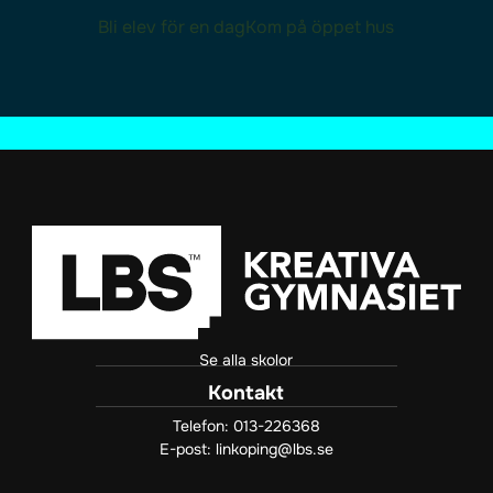
t
Bli elev för en dag
Kom på öppet hus
e
r
)
Se alla skolor
Kontakt
Telefon:
013-226368
E-post:
linkoping@lbs.se