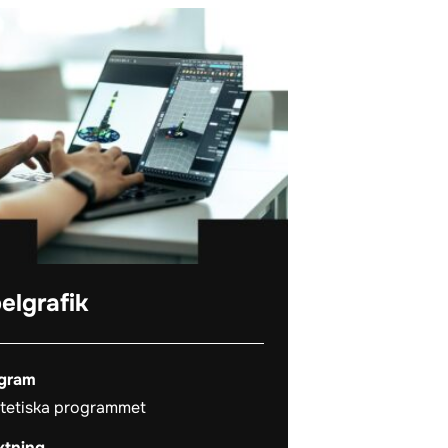
elgrafik
gram
tetiska programmet
iktning