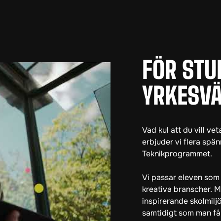
FÖR STU
YRKESV
Vad kul att du vill v
erbjuder vi flera sp
eo
Teknikprogrammet.
Vi passar eleven som
kreativa branscher. M
inspirerande skolmilj
samtidigt som man få