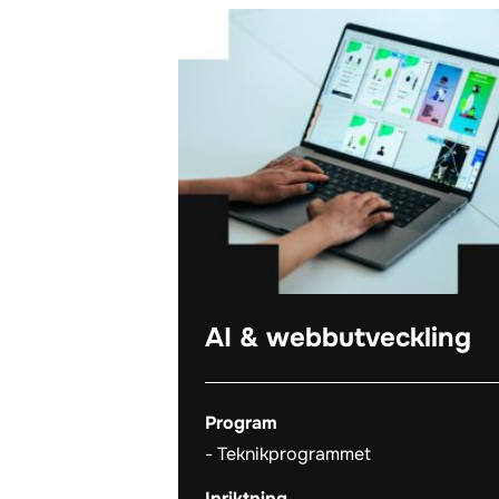
AI & webbutveckling
Program
Teknikprogrammet
Inriktning