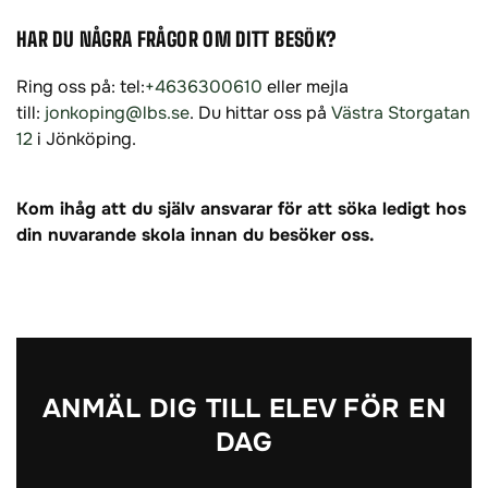
HAR DU NÅGRA FRÅGOR OM DITT BESÖK?
Ring oss på: tel:
+4636300610
eller mejla
till:
jonkoping@lbs.se
. Du hittar oss på
Västra Storgatan
(
12
i Jönköping.
ö
p
Kom ihåg att du själv ansvarar för att söka ledigt hos
p
din nuvarande skola innan du besöker oss.
n
a
s
i
n
y
t
ANMÄL DIG TILL ELEV FÖR EN
t
DAG
f
ö