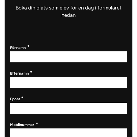
n
Boka din plats som elev för en dag i formuläret
s
nedan
t
e
r
)
Förnamn
Efternamn
Epost
Mobilnummer