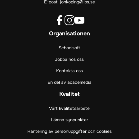
E-post:
jonkoping@lbs.se
f
i
y
Organisationen
a
n
o
c
s
u
e
t
t
Schoolsoft
b
a
u
Jobba hos oss
o
g
b
o
r
e
Kontakta oss
k
a
(
(
m
ö
En del av academedia
ö
(
p
p
ö
p
Kvalitet
p
p
n
n
p
a
Vårt kvalitetsarbete
a
n
s
s
a
i
Lämna synpunkter
i
s
n
Hantering av personuppgifter och cookies
n
i
y
y
n
t