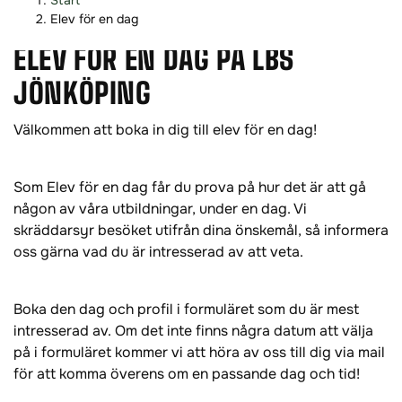
Start
o
o
Elev för en dag
p
p
ELEV FÖR EN DAG PÅ LBS
p
p
a
a
JÖNKÖPING
t
t
i
i
Välkommen att boka in dig till elev för en dag!
l
l
l
l
i
s
Som Elev för en dag får du prova på hur det är att gå
n
i
någon av våra utbildningar, under en dag. Vi
n
d
skräddarsyr besöket utifrån dina önskemål, så informera
e
f
oss gärna vad du är intresserad av att veta.
h
o
å
t
Boka den dag och profil i formuläret som du är mest
l
intresserad av. Om det inte finns några datum att välja
l
på i formuläret kommer vi att höra av oss till dig via mail
för att komma överens om en passande dag och tid!