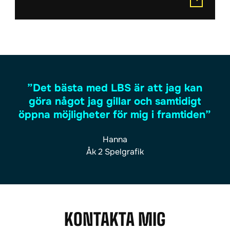
Det bästa med LBS är att jag kan
göra något jag gillar och samtidigt
öppna möjligheter för mig i framtiden
Hanna
Åk 2 Spelgrafik
KONTAKTA MIG