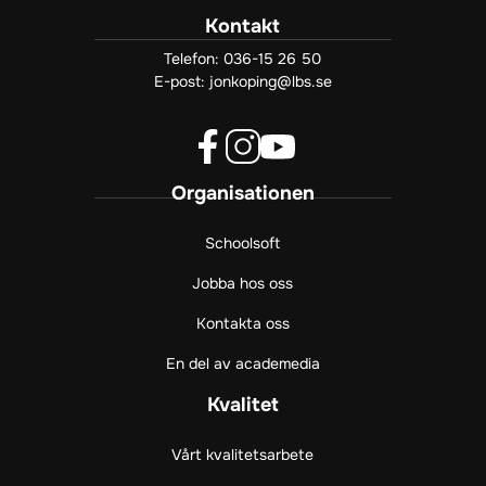
Kontakt
Telefon:
036-15 26 50
E-post:
jonkoping@lbs.se
f
i
y
Organisationen
a
n
o
c
s
u
e
t
t
Schoolsoft
b
a
u
Jobba hos oss
o
g
b
o
r
e
Kontakta oss
k
a
(
(
m
ö
En del av academedia
ö
(
p
p
ö
p
Kvalitet
p
p
n
n
p
a
Vårt kvalitetsarbete
a
n
s