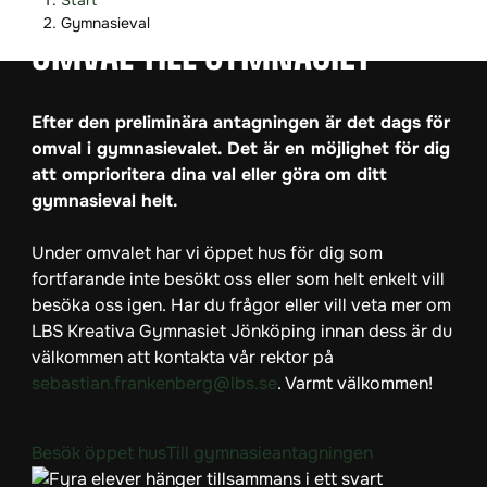
Start
o
o
Gymnasieval
p
p
OMVAL TILL GYMNASIET
p
p
a
a
Efter den preliminära antagningen är det dags för
t
t
omval i gymnasievalet. Det är en möjlighet för dig
i
i
att omprioritera dina val eller göra om ditt
l
l
gymnasieval helt.
l
l
i
s
Under omvalet har vi öppet hus för dig som
n
i
fortfarande inte besökt oss eller som helt enkelt vill
n
d
besöka oss igen. Har du frågor eller vill veta mer om
e
f
LBS Kreativa Gymnasiet Jönköping innan dess är du
h
o
välkommen att kontakta vår rektor på
å
t
sebastian.frankenberg@lbs.se
. Varmt välkommen!
l
l
(
Besök öppet hus
Till gymnasieantagningen
ö