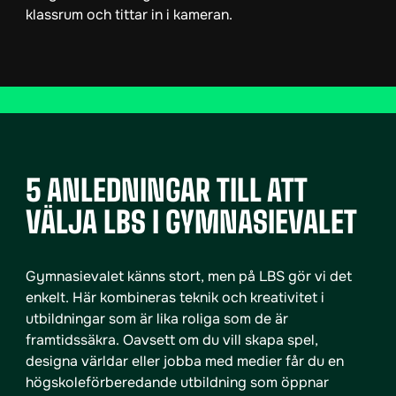
p
p
n
a
s
i
n
y
5 ANLEDNINGAR TILL ATT
t
t
VÄLJA LBS I GYMNASIEVALET
f
ö
n
Gymnasievalet känns stort, men på LBS gör vi det
s
enkelt. Här kombineras teknik och kreativitet i
t
utbildningar som är lika roliga som de är
e
framtidssäkra. Oavsett om du vill skapa spel,
r
designa världar eller jobba med medier får du en
)
högskoleförberedande utbildning som öppnar