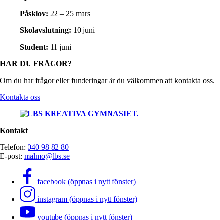
Påsklov:
22 – 25 mars
Skolavslutning:
10 juni
Student:
11 juni
HAR DU FRÅGOR?
Om du har frågor eller funderingar är du välkommen att kontakta oss.
Kontakta oss
Kontakt
Telefon:
040 98 82 80
E-post:
malmo@lbs.se
facebook (öppnas i nytt fönster)
instagram (öppnas i nytt fönster)
youtube (öppnas i nytt fönster)