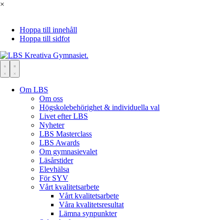
×
Hoppa till innehåll
Hoppa till sidfot
Om LBS
Om oss
Högskolebehörighet & individuella val
Livet efter LBS
Nyheter
LBS Masterclass
LBS Awards
Om gymnasievalet
Läsårstider
Elevhälsa
För SYV
Vårt kvalitetsarbete
Vårt kvalitetsarbete
Våra kvalitetsresultat
Lämna synpunkter