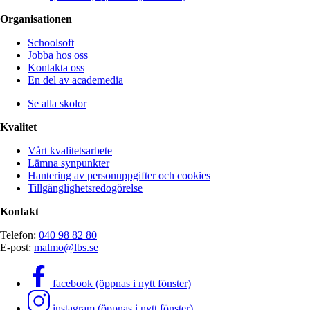
Organisationen
Schoolsoft
Jobba hos oss
Kontakta oss
En del av academedia
Se alla skolor
Kvalitet
Vårt kvalitetsarbete
Lämna synpunkter
Hantering av personuppgifter och cookies
Tillgänglighetsredogörelse
Kontakt
Telefon:
040 98 82 80
E-post:
malmo@lbs.se
facebook (öppnas i nytt fönster)
instagram (öppnas i nytt fönster)