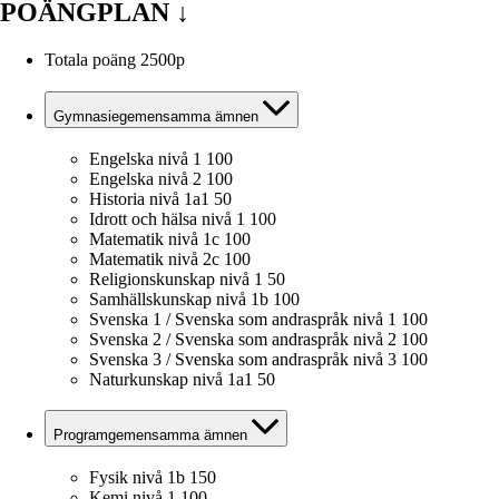
POÄNGPLAN
↓
Totala poäng
2500p
Gymnasiegemensamma ämnen
Engelska nivå 1
100
Engelska nivå 2
100
Historia nivå 1a1
50
Idrott och hälsa nivå 1
100
Matematik nivå 1c
100
Matematik nivå 2c
100
Religionskunskap nivå 1
50
Samhällskunskap nivå 1b
100
Svenska 1 / Svenska som andraspråk nivå 1
100
Svenska 2 / Svenska som andraspråk nivå 2
100
Svenska 3 / Svenska som andraspråk nivå 3
100
Naturkunskap nivå 1a1
50
Programgemensamma ämnen
Fysik nivå 1b
150
Kemi nivå 1
100