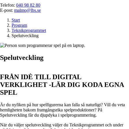
Telefon:
040 98 82 80
E-post:
malmo@lbs.se
Start
Program
Teknikprogrammet
Spelutveckling
Spel­utveckling
FRÅN IDÈ TILL DIGITAL
VERKLIGHET -LÄR DIG KODA EGNA
SPEL
Är du nyfiken på hur spelfigurerna kan falla så naturligt? Vill du veta
hemligheten bakom framgångsrika spelproduktioner? På
Spelutveckling får du djupdyka i spelprogrammering.
När du väljer spelutveckling väljer du Teknikprogrammet och under