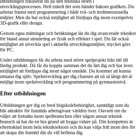
utbildningen fokuserar du på den tekniska delen i
utvecklingsprocessen. Helt enkelt det som händer bakom grafiken. Du
arbetar främst med programmering i både två- och tredimensionella
miljöer. Men du har också möjlighet att fördjupa dig inom exempelvis
3D-grafik eller design.
Genom egna mätningar och beräkningar lär du dig avancerade tekniker
för bland annat simulering av fysik och effekter i spel. Du får också
möjlighet att utveckla spel i aktuella utvecklingsmiljöer, mycket görs
för PC.
Under utbildningen får du arbeta med större spelprojekt från idé till
färdig produkt. Då får du koppla samman det du lärt dig och har även
möjlighet att fördjupa dig inom något område. Du kommer att kunna
utmana dig själv. Spelutveckling ger dig chansen att nå så långt det är
möjligt inom spelutveckling och programmering på gymnasienivå.
Efter utbildningen
Utbildningen ger dig en bred högskolebehörighet, samtidigt som du
blir attraktiv för framtida arbetsgivare världen över. Oavsett om du
väljer att fortsätta inom spelbranschen eller någon annan teknisk
bransch så har du en bra grund att bygga vidare på. Din kompetens är
eftertraktad inom hela tekniksektorn och du kan välja fritt inom den för
att skapa din framtid där du vill befinna dig.