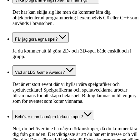
Vilka programmeringsspråk lär man sig?
Det här kan skilja sig lite men du kommer lära dig
objektorienterad programmering i exempelvis C# eller C++ som
används i branschen.
Får jag göra egna spel?
Ja du kommer att få göra 2D- och 3D-spel både enskilt och i
grupp.
Vad är LBS Game Awards?
Det är ett stort event där vi hyllar våra spelgrafiker och
spelutvecklare! Spelgrafikerna och spelutvecklarna arbetar
tillsammans för att skapa hela spel. Bidrag lämnas in till en jury
som för eventet som korar vinnarna.
Behöver man ha några förkunskaper?
Nej, du behöver inte ha några förkunskaper, då du kommer lära
dig från grunden. Det viktigaste är att du har ett intresse och vill
lära dig! Dock för att bli behörig till Estetiska programmet gäller