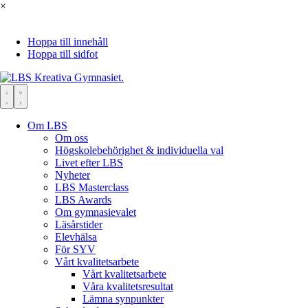
×
Hoppa till innehåll
Hoppa till sidfot
Om LBS
Om oss
Högskolebehörighet & individuella val
Livet efter LBS
Nyheter
LBS Masterclass
LBS Awards
Om gymnasievalet
Läsårstider
Elevhälsa
För SYV
Vårt kvalitetsarbete
Vårt kvalitetsarbete
Våra kvalitetsresultat
Lämna synpunkter