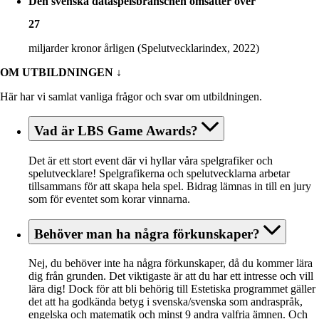
Den svenska dataspelsbranschen omsätter över
27
miljarder kronor årligen (Spelutvecklarindex, 2022)
OM UTBILDNINGEN
↓
Här har vi samlat vanliga frågor och svar om utbildningen.
Vad är LBS Game Awards?
Det är ett stort event där vi hyllar våra spelgrafiker och
spelutvecklare! Spelgrafikerna och spelutvecklarna arbetar
tillsammans för att skapa hela spel. Bidrag lämnas in till en jury
som för eventet som korar vinnarna.
Behöver man ha några förkunskaper?
Nej, du behöver inte ha några förkunskaper, då du kommer lära
dig från grunden. Det viktigaste är att du har ett intresse och vill
lära dig! Dock för att bli behörig till Estetiska programmet gäller
det att ha godkända betyg i svenska/svenska som andraspråk,
engelska och matematik och minst 9 andra valfria ämnen. Och