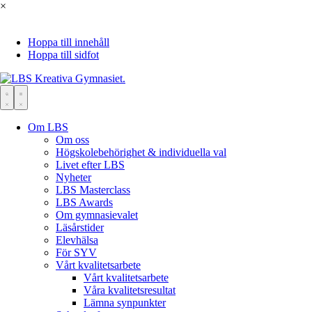
×
Hoppa till innehåll
Hoppa till sidfot
Om LBS
Om oss
Högskolebehörighet & individuella val
Livet efter LBS
Nyheter
LBS Masterclass
LBS Awards
Om gymnasievalet
Läsårstider
Elevhälsa
För SYV
Vårt kvalitetsarbete
Vårt kvalitetsarbete
Våra kvalitetsresultat
Lämna synpunkter