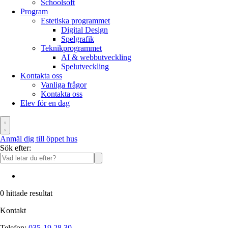
Schoolsoft
Program
Estetiska programmet
Digital Design
Spelgrafik
Teknikprogrammet
AI & webbutveckling
Spelutveckling
Kontakta oss
Vanliga frågor
Kontakta oss
Elev för en dag
Anmäl dig till öppet hus
Sök efter:
0
hittade resultat
Kontakt
Telefon:
035-19 28 30