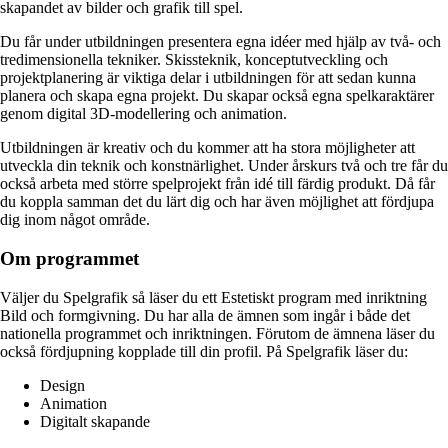
skapandet av bilder och grafik till spel.
Du får under utbildningen presentera egna idéer med hjälp av två- och
tredimensionella tekniker. Skissteknik, konceptutveckling och
projektplanering är viktiga delar i utbildningen för att sedan kunna
planera och skapa egna projekt. Du skapar också egna spelkaraktärer
genom digital 3D-modellering och animation.
Utbildningen är kreativ och du kommer att ha stora möjligheter att
utveckla din teknik och konstnärlighet. Under årskurs två och tre får du
också arbeta med större spelprojekt från idé till färdig produkt. Då får
du koppla samman det du lärt dig och har även möjlighet att fördjupa
dig inom något område.
Om programmet
Väljer du Spelgrafik så läser du ett Estetiskt program med inriktning
Bild och formgivning. Du har alla de ämnen som ingår i både det
nationella programmet och inriktningen. Förutom de ämnena läser du
också fördjupning kopplade till din profil. På Spelgrafik läser du:
Design
Animation
Digitalt skapande