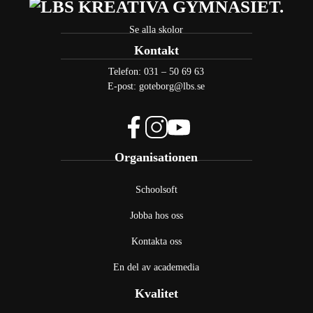
Se alla skolor
Kontakt
Telefon:
031 – 50 69 63
E-post:
goteborg@lbs.se
f
i
y
Organisationen
a
n
o
c
s
u
e
t
t
Schoolsoft
b
a
u
Jobba hos oss
o
g
b
o
r
e
Kontakta oss
k
a
(
(
m
ö
En del av academedia
ö
(
p
p
Kvalitet
ö
p
p
p
n