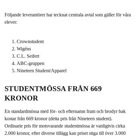
l
l
Följande leverantörer har tecknat centrala avtal som gäller för våra
elever:
Crownstudent
Wigéns
C.L. Seifert
ABC-gruppen
Nineteen Student/Apparel
STUDENTMÖSSA FRÅN 669
KRONOR
En standardmössa med för- och efternamn fram och brodyr bak
kostar från 669 kronor (detta pris från Nineteen student).
Ordinarie pris för motsvarande studentmössa är vanligtvis cirka
2.000 kronor, efter diverse tillägg kan priset stiga till över 3.000