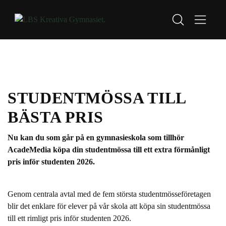
Start
Nyheter
Studentmössa till bästa pris
H
H
o
o
p
p
p
p
STUDENTMÖSSA TILL
a
a
t
t
BÄSTA PRIS
i
i
l
l
Nu kan du som går på en gymnasieskola som tillhör
l
l
AcadeMedia köpa din studentmössa till ett extra förmånligt
i
s
pris inför studenten 2026.
n
i
n
d
e
f
Genom centrala avtal med de fem största studentmösseföretagen
h
o
blir det enklare för elever på vår skola att köpa sin studentmössa
å
t
till ett rimligt pris inför studenten 2026.