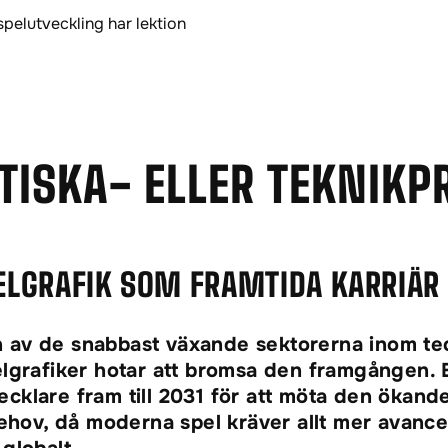
ETISKA- ELLER TEKNI
ELGRAFIK SOM FRAMTIDA KARRIÄR
 av de snabbast växande sektorerna inom te
elgrafiker hotar att bromsa den framgången.
klare fram till 2031 för att möta den ökande 
behov, då moderna spel kräver allt mer avancer