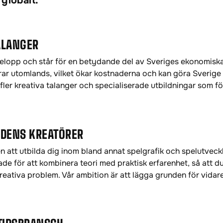
lobalt​.
TALANGER
elopp och står för en betydande del av Sveriges ekonomiska 
terar utomlands, vilket ökar kostnaderna och kan göra Sverig
ler kreativa talanger och specialiserade utbildningar som 
TIDENS KREATÖRER
n att utbilda dig inom bland annat spelgrafik och spelutvec
ade för att kombinera teori med praktisk erfarenhet, så att du
reativa problem. Vår ambition är att lägga grunden för vida