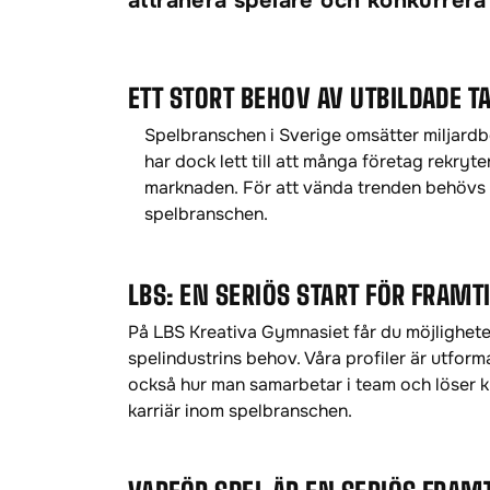
attrahera spelare och konkurrera g
ETT STORT BEHOV AV UTBILDADE 
Spelbranschen i Sverige omsätter miljardb
har dock lett till att många företag rekry
marknaden. För att vända trenden behövs f
spelbranschen.
LBS: EN SERIÖS START FÖR FRAM
På LBS Kreativa Gymnasiet får du möjlighete
spelindustrins behov. Våra profiler är utform
också hur man samarbetar i team och löser k
karriär inom spelbranschen.