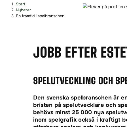
H
H
Start
o
o
Nyheter
p
p
En framtid i spelbranschen
p
p
a
a
t
t
i
i
JOBB EFTER EST
l
l
l
l
i
s
n
i
n
d
SPELUTVECKLING OCH SP
e
f
h
o
Den svenska spelbranschen är en
å
t
l
bristen på spelutvecklare och sp
l
behövs minst 25 000 nya spelutvec
inom spelgrafik också i kraftigt 