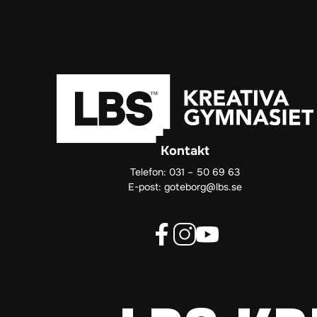
Kontakt
Telefon:
031 – 50 69 63
E-post:
goteborg@lbs.se
f
i
y
a
n
o
c
s
u
e
t
t
b
a
u