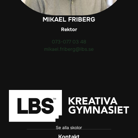
MIKAEL FRIBERG
Rektor
073-077 03 48
mikael.friberg@lbs.se
Se alla skolor
Kontakt