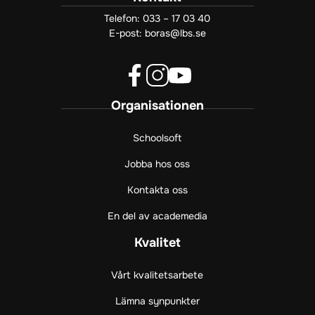
Telefon:
033 – 17 03 40
E-post:
boras@lbs.se
f
i
y
Organisationen
a
n
o
c
s
u
e
t
t
Schoolsoft
b
a
u
Jobba hos oss
o
g
b
o
r
e
Kontakta oss
k
a
(
(
m
ö
En del av academedia
ö
(
p
p
ö
p
Kvalitet
p
p
n
n
p
a
Vårt kvalitetsarbete
a
n
s
s
a
i
Lämna synpunkter
i
s
n