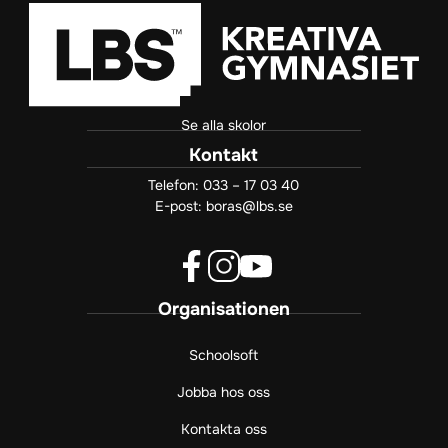
Se alla skolor
Kontakt
Telefon:
033 – 17 03 40
E-post:
boras@lbs.se
f
i
y
Organisationen
a
n
o
c
s
u
e
t
t
Schoolsoft
b
a
u
Jobba hos oss
o
g
b
o
r
e
Kontakta oss
k
a
(