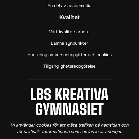
(
m
ö
En del av academedia
ö
(
p
p
ö
p
Kvalitet
p
p
n
n
p
a
Vårt kvalitetsarbete
a
n
s
s
a
i
Lämna synpunkter
i
s
n
Hantering av personuppgifter och cookies
n
i
y
y
n
t
Tillgänglighetsredogörelse
t
y
t
t
t
f
f
t
ö
ö
f
n
LBS KREATIVA GY
LBS KREATIVA
n
ö
s
s
n
t
GYMNASIET
t
s
e
e
t
r
r
e
)
Vi använder cookies för att mäta trafiken på hemsidan och
)
r
för statistik. Informationen som samlas in är anonym.
)