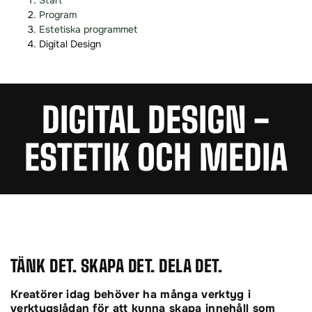
Start
o
o
Program
p
p
Estetiska programmet
p
p
Digital Design
a
a
t
t
i
i
DIGITAL DESIGN -
l
l
l
l
ESTETIK OCH MEDIA
i
s
n
i
n
d
e
f
h
o
å
t
l
l
TÄNK DET. SKAPA DET. DELA DET.
Kreatörer idag behöver ha många verktyg i
verktygslådan för att kunna skapa innehåll som