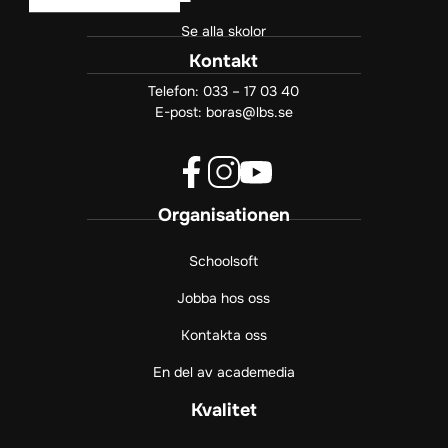
Se alla skolor
Kontakt
Telefon:
033 – 17 03 40
E-post:
boras@lbs.se
f
i
y
Organisationen
a
n
o
c
s
u
e
t
t
Schoolsoft
b
a
u
Jobba hos oss
o
g
b
o
r
e
Kontakta oss
k
a
(
(
m
ö
En del av academedia
ö
(
p
p
ö
p
Kvalitet
p
p
n