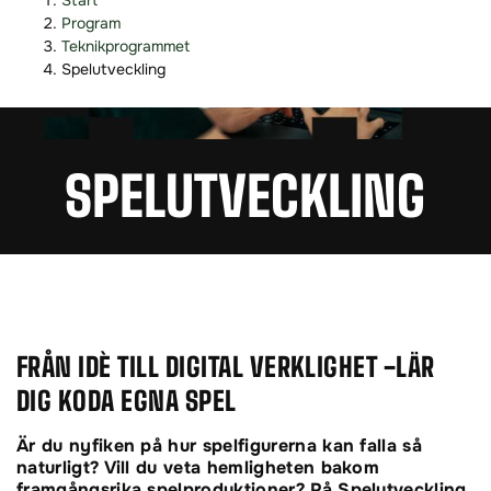
Start
o
o
Program
p
p
Teknikprogrammet
p
p
Spelutveckling
a
a
t
t
i
i
SPEL­UTVECKLING
l
l
l
l
i
s
n
i
n
d
e
f
h
o
å
t
FRÅN IDÈ TILL DIGITAL VERKLIGHET -LÄR
l
DIG KODA EGNA SPEL
l
Är du nyfiken på hur spelfigurerna kan falla så
naturligt? Vill du veta hemligheten bakom
framgångsrika spelproduktioner? På Spelutveckling