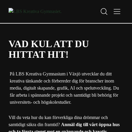
Start
Om oss
H
H
o
o
VAD KUL ATT DU
p
p
p
p
HITTAT HIT!
a
a
t
t
i
i
På LBS Kreativa Gymnasium i Växjö utvecklar du ditt
l
l
kreativa tänkande och förbereder dig för branscher inom
l
l
media, digitalt skapande, grafik, AI och spelutveckling. Du
i
s
får arbeta i spännande projekt och samtidigt bli behörig för
n
i
universitets- och högskolestudier.
n
d
e
f
Vill du veta hur du kan förverkliga dina drömmar och
h
o
samtidigt säkra din framtid?
Anmäl dig till vårt öppna hus
å
t
och ta första steget mot en spännande och kreativ