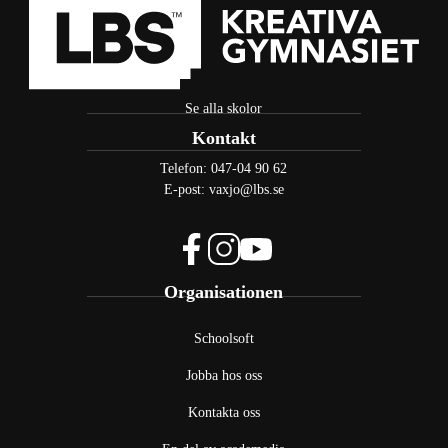
Se alla skolor
Kontakt
Telefon:
047-04 90 62
E-post:
vaxjo@lbs.se
f
i
y
Organisationen
a
n
o
c
s
u
e
t
t
Schoolsoft
b
a
u
Jobba hos oss
o
g
b
o
r
e
Kontakta oss
k
a
(
(
m
ö