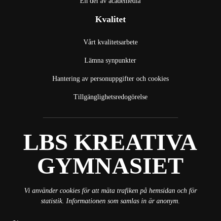
En del av academedia
ö
(
p
p
Kvalitet
ö
p
p
p
n
n
p
a
Vårt kvalitetsarbete
a
n
s
s
a
i
Lämna synpunkter
i
s
n
Hantering av personuppgifter och cookies
n
i
y
y
n
t
Tillgänglighetsredogörelse
t
y
t
t
t
f
f
t
ö
ö
f
n
LBS KREATIVA 
LBS KREATIVA
n
ö
s
s
n
t
GYMNASIET
t
s
e
e
t
r
r
e
)
Vi använder cookies för att mäta trafiken på hemsidan och för
)
r
statistik. Informationen som samlas in är anonym.
)