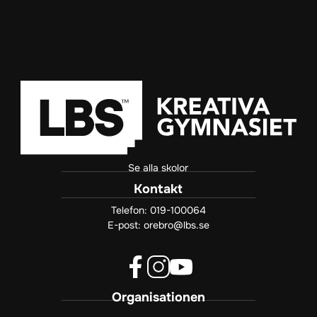
Se alla skolor
Kontakt
Telefon:
019-100064
E-post:
orebro@lbs.se
f
i
y
Organisationen
a
n
o
c
s
u