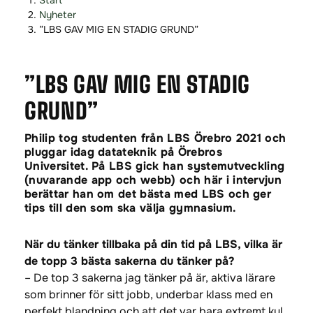
Start
o
o
Nyheter
p
p
”LBS GAV MIG EN STADIG GRUND”
p
p
a
a
”LBS GAV MIG EN STADIG
t
t
i
i
GRUND”
l
l
l
l
Philip tog studenten från LBS Örebro 2021 och
i
s
pluggar idag datateknik på Örebros
n
i
Universitet. På LBS gick han systemutveckling
n
d
(nuvarande app och webb) och här i intervjun
berättar han om det bästa med LBS och ger
e
f
tips till den som ska välja gymnasium.
h
o
å
t
När du tänker tillbaka på din tid på LBS, vilka är
l
de topp 3 bästa sakerna du tänker på?
l
– De top 3 sakerna jag tänker på är, aktiva lärare
som brinner för sitt jobb, underbar klass med en
perfekt blandning och att det var bara extremt kul.