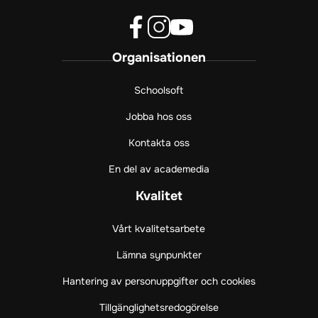
f
i
y
Organisationen
a
n
o
c
s
u
e
t
t
Schoolsoft
b
a
u
Jobba hos oss
o
g
b
o
r
e
Kontakta oss
k
a
(
(
m
ö
En del av academedia
ö
(
p
p
ö
p
Kvalitet
p
p
n
n
p
a
Vårt kvalitetsarbete
a
n
s
s
a
i
Lämna synpunkter
i
s
n
Hantering av personuppgifter och cookies
n
i
y
y
n
t
Tillgänglighetsredogörelse
t
y
t