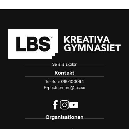
Se alla skolor
Kontakt
Telefon:
019-100064
E-post:
orebro@lbs.se
f
i
y
Organisationen
a
n
o
c
s
u