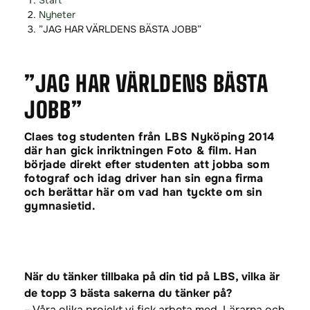
Start
o
o
Nyheter
p
p
”JAG HAR VÄRLDENS BÄSTA JOBB”
p
p
a
a
”JAG HAR VÄRLDENS BÄSTA
t
t
i
i
JOBB”
l
l
l
l
Claes tog studenten från LBS Nyköping 2014
i
s
där han gick inriktningen Foto & film. Han
n
i
började direkt efter studenten att jobba som
n
d
fotograf och idag driver han sin egna firma
och berättar här om vad han tyckte om sin
e
f
gymnasietid.
h
o
å
t
l
l
När du tänker tillbaka på din tid på LBS, vilka är
de topp 3 bästa sakerna du tänker på?
– Våra olika projekt vi fick arbeta med, Lärarna och