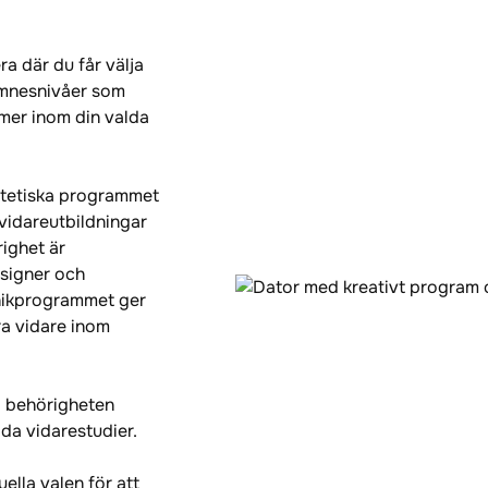
a där du får välja
 ämnesnivåer som
 mer inom din valda
stetiska programmet
idareutbildningar
ighet är
esigner och
knikprogrammet ger
era vidare inom
a behörigheten
ida vidarestudier.
ella valen för att