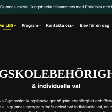
kas Gymnasieskola Kungsbacka tillsammans med Praktiska oc
Om LBS
Program
Kontakta oss
Elev för en dag
GSKOLE­BEHÖRIG
& individuella val
tiva Gymnasiet Kungsbacka ger högskolebehörighet och förber
 alla gymnasieprogram ingår också två individuella val, en m