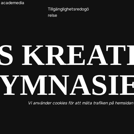
academedia
Tillgänglighetsredogö
relse
S KREAT
S KREAT
YMNASI
Vi använder cookies för att mäta trafiken på hemsidan 