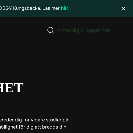
h DBGY Kungsbacka. Läs mer
här
.
Anmäl dig till öppet hus
HET
eder dig för vidare studier på
öjlighet för dig att bredda din