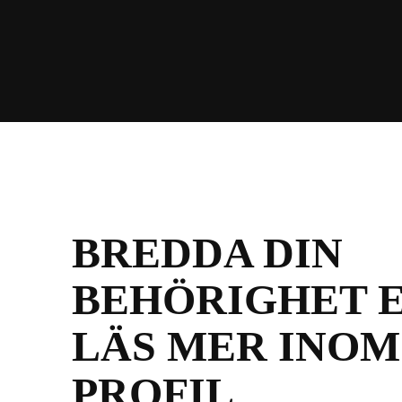
h
o
å
t
l
l
BREDDA DIN
BEHÖRIGHET 
LÄS MER INOM
PROFIL