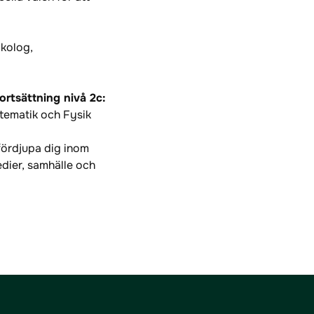
kolog,
rtsättning nivå 2c:
atematik och Fysik
fördjupa dig inom
dier, samhälle och