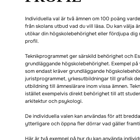
Individuella val är två ämnen om 100 poäng varder
från skolans utbud vad du vill läsa. Du kan välja
utökar din högskolebehörighet eller fördjupa dig
profil.
Teknikprogrammet ger särskild behörighet och E
grundläggande högskolebehörighet. Exempel på v
som endast kräver grundläggande högskolebehör
juristprogrammet, yrkesutbildningar till grafisk d
utbildning till ämneslärare inom vissa ämnen. Te
istället exempelvis direkt behörighet till att stud
arkitektur och psykologi.
De individuella valen kan användas för att bredd
ytterligare och öppna fler dörrar vad gäller framt
Här är två exempel på hur du kan använda individu