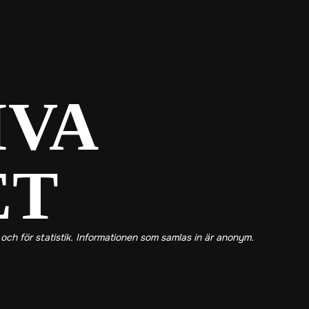
IVA GYM
IVA
ET
och för statistik. Informationen som samlas in är anonym.