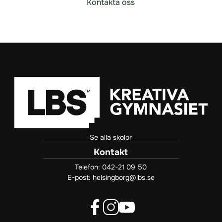
Kontakta oss
Se alla skolor
Kontakt
Telefon:
042-21 09 50
E-post:
helsingborg@lbs.se
f
i
y