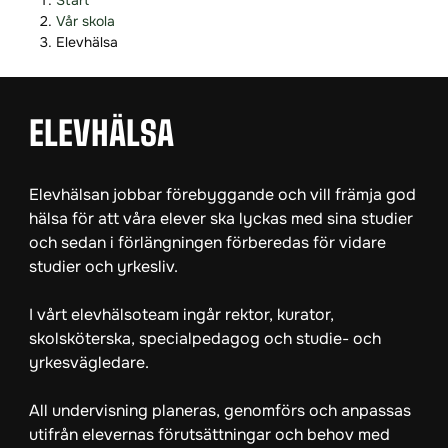
Start
o
o
Vår skola
p
p
Elevhälsa
p
p
a
a
t
t
ELEVHÄLSA
i
i
l
l
l
l
Elevhälsan jobbar förebyggande och vill främja god
i
s
hälsa för att våra elever ska lyckas med sina studier
n
i
och sedan i förlängningen förberedas för vidare
n
d
studier och yrkesliv.
e
f
h
o
I vårt elevhälsoteam ingår rektor, kurator,
å
t
skolsköterska, specialpedagog och studie- och
l
yrkesvägledare.
l
All undervisning planeras, genomförs och anpassas
utifrån elevernas förutsättningar och behov med