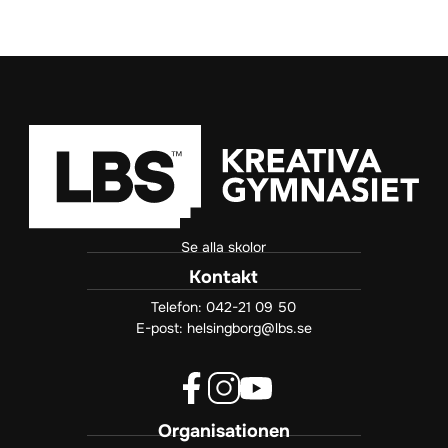
Se alla skolor
Kontakt
Telefon:
042-21 09 50
E-post:
helsingborg@lbs.se
f
i
y
Organisationen
a
n
o