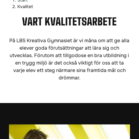
Start
o
o
Kvalitet
p
p
VÅRT KVALITETSARBETE
p
p
a
a
t
t
På LBS Kreativa Gymnasiet är vi måna om att ge alla
i
i
elever goda förutsättningar att lära sig och
l
l
utvecklas. Förutom att tillgodose en bra utbildning i
l
l
en trygg miljö är det också viktigt för oss att ta
i
s
varje elev ett steg närmare sina framtida mål och
n
i
drömmar.
n
d
e
f
h
o
å
t
l
l