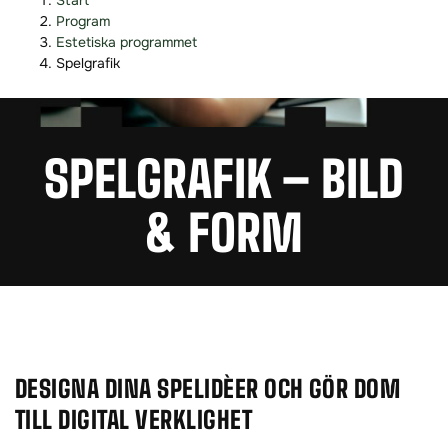
Start
o
o
Program
p
p
Estetiska programmet
p
p
Spelgrafik
a
a
t
t
i
i
SPELGRAFIK – BILD
l
l
l
l
i
s
& FORM
n
i
n
d
e
f
h
o
å
t
l
l
DESIGNA DINA SPELIDÈER OCH GÖR DOM
TILL DIGITAL VERKLIGHET