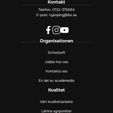
Kontakt
Telefon:
0722-375694
E-post:
nykoping@lbs.se
f
i
y
Organisationen
a
n
o
c
s
u
e
t
t
Schoolsoft
b
a
u
Jobba hos oss
o
g
b
o
r
e
Kontakta oss
k
a
(
(
m
ö
En del av academedia
ö
(
p
p
ö
p
Kvalitet
p
p
n
n
p
a
Vårt kvalitetsarbete
a
n
s
s
a
i
Lämna synpunkter