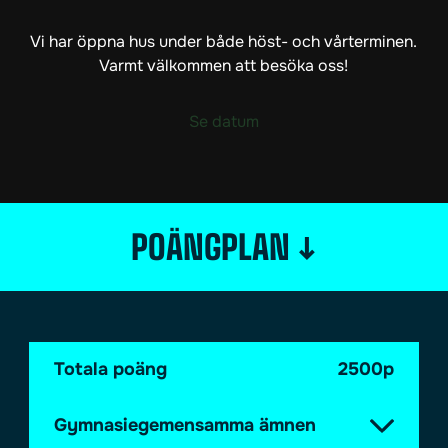
Vi har öppna hus under både höst- och vårterminen.
Varmt välkommen att besöka oss!
Se datum
↓
POÄNGPLAN
Totala poäng
2500p
Gymnasiegemensamma ämnen