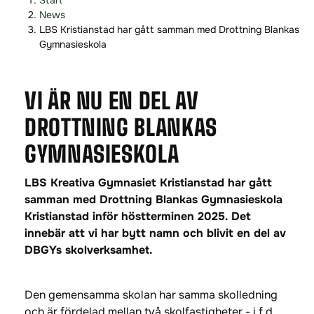
Start
o
o
News
p
p
LBS Kristianstad har gått samman med Drottning Blankas
p
p
Gymnasieskola
a
a
t
t
VI ÄR NU EN DEL AV
i
i
l
l
DROTTNING BLANKAS
l
l
i
s
GYMNASIESKOLA
n
i
n
d
LBS Kreativa Gymnasiet Kristianstad har gått
e
f
samman med Drottning Blankas Gymnasieskola
h
o
Kristianstad inför höstterminen 2025. Det
å
t
innebär att vi har bytt namn och blivit en del av
l
DBGYs skolverksamhet.
l
Den gemensamma skolan har samma skolledning
och är fördelad mellan två skolfastigheter - i f.d