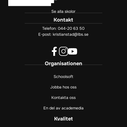
Se alla skolor
Kontakt
Telefon:
044-20 63 50
E-post:
kristianstad@lbs.se
f
i
y
Organisationen
a
n
o
c
s
u
e
t
t
Schoolsoft
b
a
u
Jobba hos oss
o
g
b
o
r
e
Kontakta oss
k
a
(
(
m
ö
En del av academedia
ö
(
p
p
ö
p
Kvalitet
p
p
n